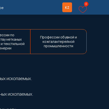
0
ое
KZ
ессии по
Профессии обувной и
тву нетканых
кожгалантерейной
 и текстильной
промышленности
енерии
ных ископаемых.
ных ископаемых.