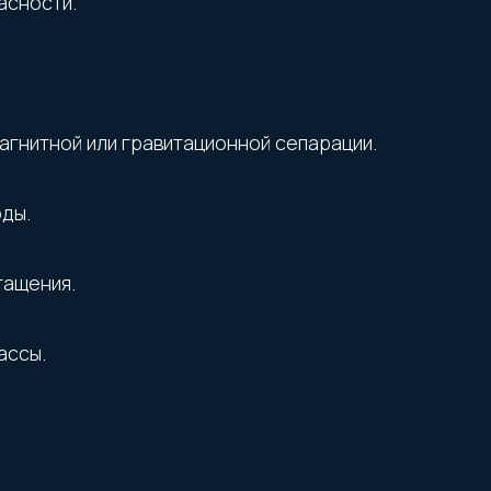
асности.
гнитной или гравитационной сепарации.
ды.
гащения.
ассы.