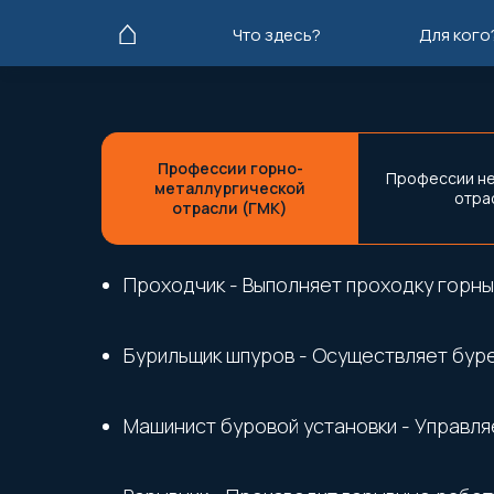
⌂
Что здесь?
Для кого
Профессии горно-
Профессии н
металлургической
отра
отрасли (ГМК)
Проходчик - Выполняет проходку горны
Бурильщик шпуров - Осуществляет бур
Машинист буровой установки - Управля