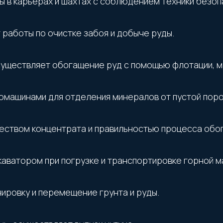
ы в карьерах и шахтах с соблюдением техники безоп
 работы по очистке забоя и добыче руды.
уществляет обогащение руд с помощью флотации, ма
омашинами для отделения минералов от пустой поро
чеством концентрата и правильностью процесса обо
каватором при погрузке и транспортировке горной м
ировку и перемещение грунта и руды.