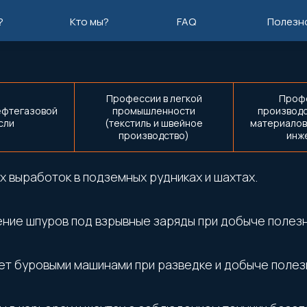
?
Кто мы?
FAQ
Полезн
Профессии в легкой
Проф
ефтегазовой
промышленности
производс
сли
(текстиль и швейное
материалов
производство)
инж
х выработок в подземных рудниках и шахтах.
ение шпуров под взрывные заряды при добыче полез
ет буровыми машинами при разведке и добыче полез