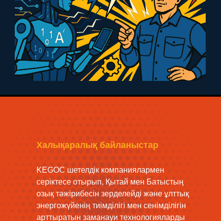
Халықаралық байланыстар
KEGOC шетелдік компаниялармен
серіктесе отырып, Қытай мен Батыстың
озық тәжірибесін зерделейді және ұлттық
энергожүйенің тиімділігі мен сенімділігін
арттыратын заманауи технологияларды