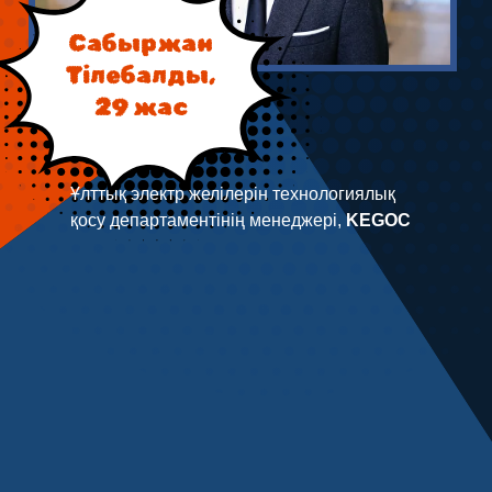
Сабыржан
Тілебалды,
29 жас
Ұлттық электр желілерін технологиялық
қосу департаментінің менеджері,
KEGOC