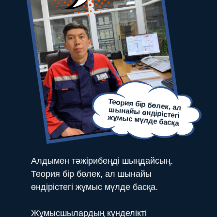
Теория бір бөлек, ал
шынайы өндірістегі
жұмыс мүлде басқа
Алдымен тәжірибеңді шыңдайсың.
Теория бір бөлек, ал шынайы
өндірістегі жұмыс мүлде басқа.
Жұмысшылардың күнделікті