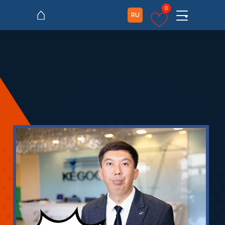
⌂
0
RU