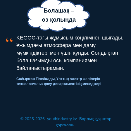
Болашақ –
өз қолыңда
“
KEGOC-тағы жұмысым көңілімнен шығады.
Ұжымдағы атмосфера мен даму
мүмкіндіктері мен үшін құнды. Сондықтан
болашағымды осы компаниямен
байланыстырамын.
Сабыржан Тілебалды, Ұлттық электр желілерін
технологиялық қосу департаментінің менеджері
© 2025-2026. youthindustry.kz. Барлық құқықтар
қорғалған.