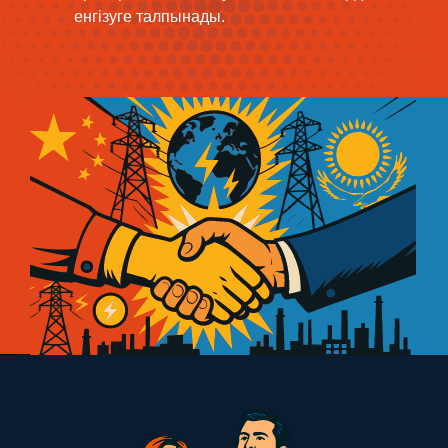
енгізуге талпынады.