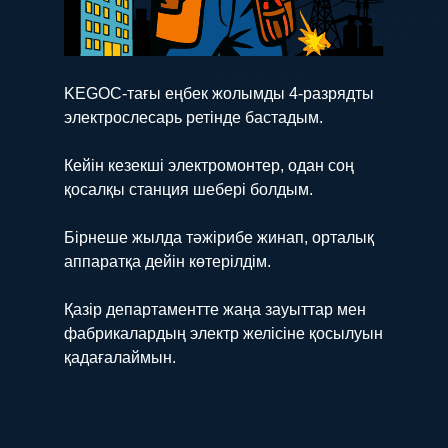
KEGOC-тағы еңбек жолымды 4-разрядты
электрослесарь ретінде бастадым.
Кейін кезекші электромонтер, одан соң
қосалқы станция шебері болдым.
Бірнеше жылда тәжірибе жинап, орталық
аппаратқа дейін көтерілдім.
Қазір департаментте жаңа зауыттар мен
фабрикалардың электр желісіне қосылуын
қадағалаймын.