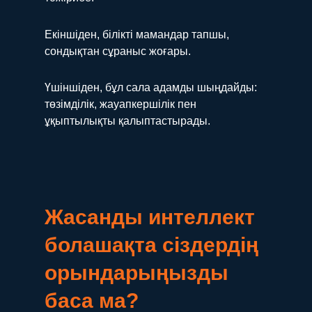
Екіншіден, білікті мамандар тапшы,
сондықтан сұраныс жоғары.
Үшіншіден, бұл сала адамды шыңдайды:
төзімділік, жауапкершілік пен
ұқыптылықты қалыптастырады.
Жасанды интеллект
болашақта сіздердің
орындарыңызды
баса ма?