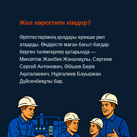
Жол көрсеткен кімдер?
Әріптестерімнің қолдауы ерекше рөл
атқарды. Өндірісте маған бағыт-бағдар
берген тәлімгерлер қатарында —
Минзятов Жанібек Жаналиұлы, Сергеев
Сергей Антонович, Әбішев Берік
Ақаталаевич, Нұрғалиев Бауыржан
Дүйсенбекұлы бар.