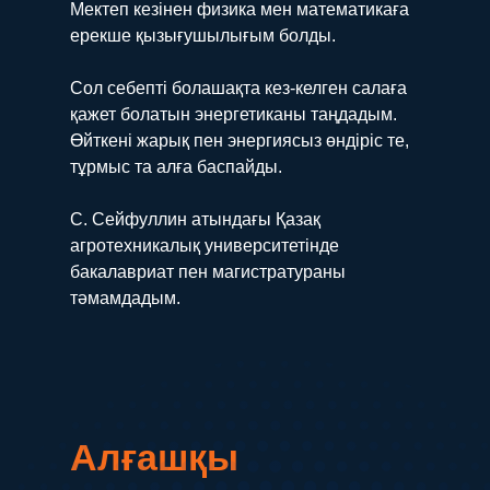
Мектеп кезінен физика мен математикаға
ерекше қызығушылығым болды.
Сол себепті болашақта кез-келген салаға
қажет болатын энергетиканы таңдадым.
Өйткені жарық пен энергиясыз өндіріс те,
тұрмыс та алға баспайды.
С. Сейфуллин атындағы Қазақ
агротехникалық университетінде
бакалавриат пен магистратураны
тәмамдадым.
Алғашқы