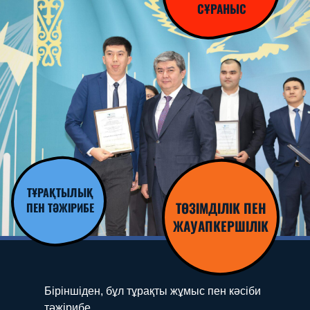
СҰРАНЫС
ТҰРАҚТЫЛЫҚ
ТӨЗІМДІЛІК ПЕН
ПЕН ТӘЖІРИБЕ
ЖАУАПКЕРШІЛІК
Біріншіден, бұл тұрақты жұмыс пен кәсіби
тәжірибе.