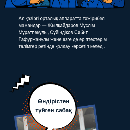
Ал қазіргі орталық аппаратта тәжірибелі
мамандар — Жылқайдаров Мүслім
Мұратпекұлы, Сүйіндіков Сәбит
Ғафуржанұлы және өзге де әріптестерім
тәлімгер ретінде қолдау көрсетіп келеді.
Өндірістен
түйген сабақ