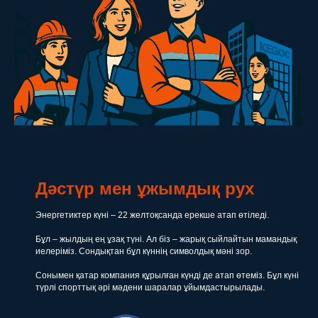
Дәстүр мен ұжымдық рух
Энергетиктер күні – 22 желтоқсанда ерекше атап өтіледі.
Бұл – жылдың ең ұзақ түні. Ал біз – жарық сыйлайтын мамандық
иелеріміз. Сондықтан бұл күннің символдық мәні зор.
Сонымен қатар компания құрылған күнді де атап өтеміз. Бұл күні
түрлі спорттық әрі мәдени шаралар ұйымдастырылады.