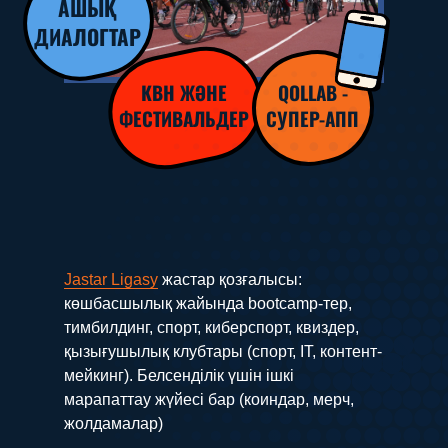
АШЫҚ
ДИАЛОГТАР
КВН ЖӘНЕ
QOLLAB -
ФЕСТИВАЛЬДЕР
СУПЕР-АПП
Jastar Ligasy
жастар қозғалысы:
көшбасшылық жайында bootcamp-тер,
тимбилдинг, спорт, киберспорт, квиздер,
қызығушылық клубтары (спорт, IT, контент-
мейкинг). Белсенділік үшін ішкі
марапаттау жүйесі бар (коиндар, мерч,
жолдамалар)