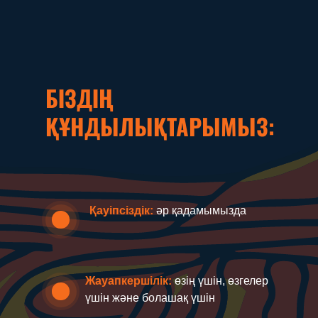
БІЗДІҢ
ҚҰНДЫЛЫҚТАРЫМЫЗ:
Қауіпсіздік:
әр қадамымызда
Жауапкершілік:
өзің үшін, өзгелер
үшін және болашақ үшін