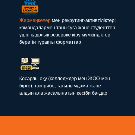
Жәрмеңкелер
мен рекрутинг-активтіліктер:
командалармен танысуға және студенттер
үшін кадрлық резервке кіру мүмкіндіктер
беретін тұрақты форматтар
Қосарлы оқу (колледждер мен ЖОО-мен
бірге): тәжірибе, тағылымдама және
алдын ала жасалынатын кәсіби бағдар