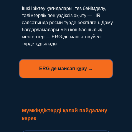
Ішкі іріктеу қағидалары, тез бейімделу,
тәлімгерлік пен үздіксіз оқыту — HR
саясатында ресми түрде бекітілген. Даму
бағдарламалары мен көшбасшылық
мектептер — ERG-де мансап жүйелі
түрде құрылады
ERG-де мансап құру →
Мүмкіндіктерді қалай пайдалану
керек