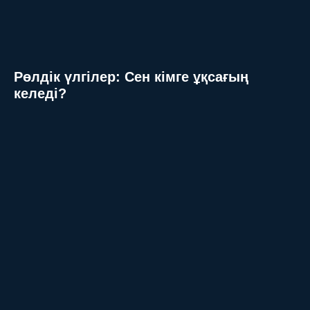
Рөлдік үлгілер: Сен кімге ұқсағың
келеді?