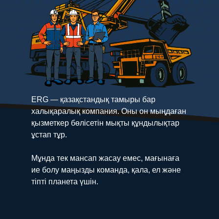
ERG — қазақстандық тамыры бар
халықаралық компания. Оны он мыңдаған
қызметкер бөлісетін мықты құндылықтар
ұстап тұр.
Мұнда тек мансап жасау емес, мағынаға
ие болу маңызды команда, қала, ел және
тіпті планета үшін.