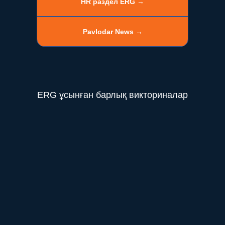
HR раздел ERG →
Pavlodar News →
ERG ұсынған барлық викториналар