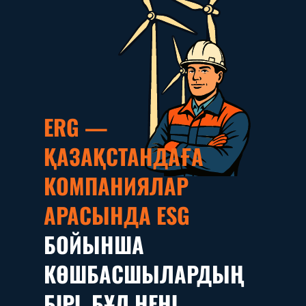
ERG —
ҚАЗАҚСТАНДАҒА
КОМПАНИЯЛАР
АРАСЫНДА ESG
БОЙЫНША
КӨШБАСШЫЛАРДЫҢ
БІРІ. БҰЛ НЕНІ