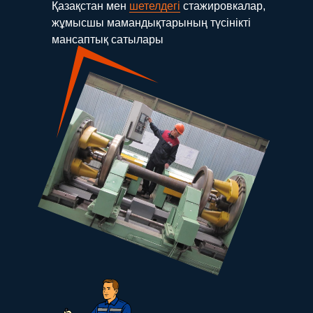
Қазақстан мен
шетелдегі
стажировкалар,
жұмысшы мамандықтарының түсінікті
мансаптық сатылары