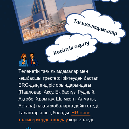
Тағылымдамалар
Кәсіптік оқыту
Төленетін тағылымдамалар мен
көшбасшы тректер: іріктеуден бастап
ERG-дың өндіріс орындарындағы
(Павлодар, Ақсу, Екібастұз, Рудный,
Ақтөбе, Хромтау, Шымкент, Алматы,
Астана) нақты жобаларға дейін өтеді.
Талаптар ашық болады,
HR және
тәлімгерлерден қолдау
көрсетіледі.