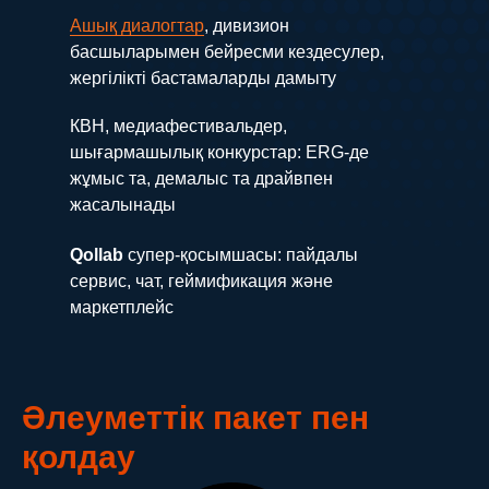
Ашық диалогтар
, дивизион
басшыларымен бейресми кездесулер,
жергілікті бастамаларды дамыту
КВН, медиафестивальдер,
шығармашылық конкурстар: ERG-де
жұмыс та, демалыс та драйвпен
жасалынады
Qollab
супер-қосымшасы: пайдалы
сервис, чат, геймификация және
маркетплейс
Әлеуметтік пакет пен
қолдау