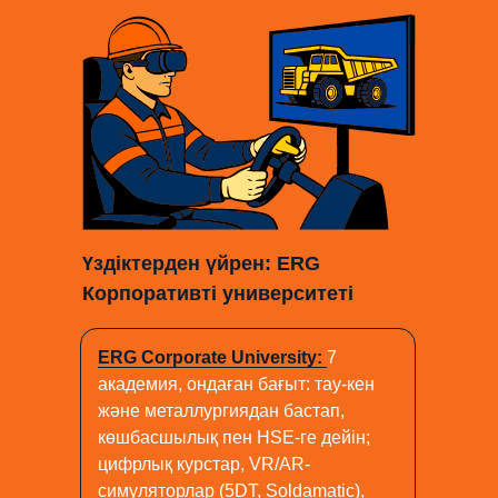
Үздіктерден үйрен: ERG
Корпоративті университеті
ERG Corporate University:
7
академия, ондаған бағыт: тау-кен
және металлургиядан бастап,
көшбасшылық пен HSE-ге дейін;
цифрлық курстар, VR/AR-
симуляторлар (5DT, Soldamatic),