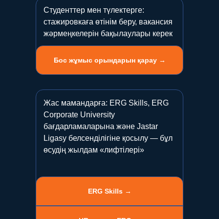
Студенттер мен түлектерге:
стажировкаға өтінім беру, вакансия
жәрмеңкелерін бақылаулары керек
Бос жұмыс орындарын қарау →
Жас мамандарға: ERG Skills, ERG
Corporate University
бағдарламаларына және Jastar
Ligasy белсенділігіне қосылу — бұл
өсудің жылдам «лифтілері»
ERG Skills →