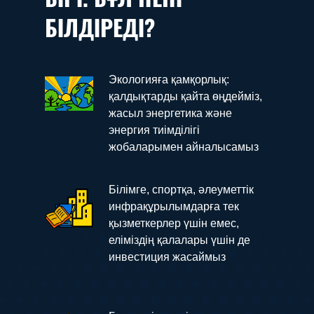
БІЛДІРЕДІ?
Экологияға қамқорлық:
қалдықтарды қайта өңдейміз,
жасыл энергетика және
энергия тиімділігі
жобаларымен айналысамыз
Білімге, спортқа, әлеуметтік
инфрақұрылымдарға тек
қызметкерлер үшін емес,
еліміздің қалалары үшін де
инвестиция жасаймыз