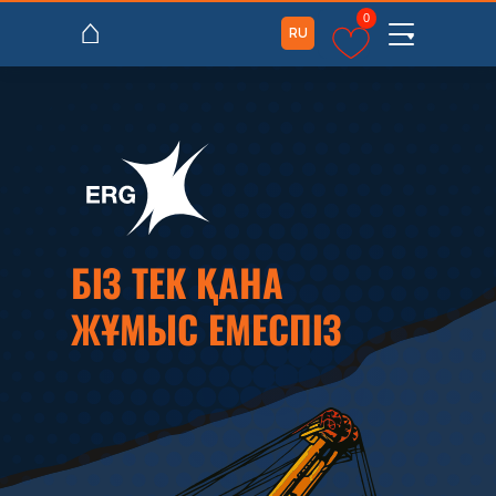
⌂
0
RU
БІЗ ТЕК ҚАНА
ЖҰМЫС ЕМЕСПІЗ