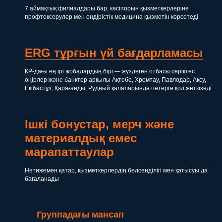
7 аймақтық филиалдары бар, кәсіпорын қызметкерлеріне
профтексерулер мен өндірістік медицина қызметін көрсетеді
ERG тұрғын үй бағдарламасы
ҚР-дағы ең ірі жобалардың бірі — жүздеген отбасы серіктес
өңірлер және банктер арқылы Ақтөбе, Хромтау, Павлодар, Ақсу,
Екібастұз, Қарағанды, Рудный қалаларында пәтерге қол жеткізеді
Ішкі бонустар, мерч және
материалдық емес
марапаттаулар
Нәтижемен қатар, қызметкерлердің белсенділігі мен қатысуы да
бағаланады
Группадағы мансап