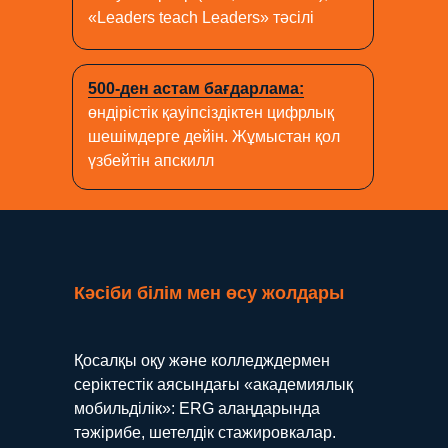
«Leaders teach Leaders» тәсілі
500-ден астам бағдарлама:
өндірістік қауіпсіздіктен цифрлық
шешімдерге дейін. Жұмыстан қол
үзбейтін апскилл
Кәсіби білім мен өсу жолдары
Қосалқы оқу және колледждермен
серіктестік аясындағы «академиялық
мобильділік»: ERG алаңдарында
тәжірибе, шетелдік стажировкалар.