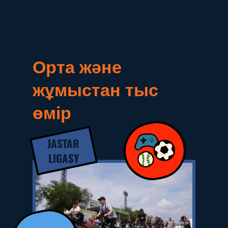
Орта және
жұмыстан тыс
өмір
JASTAR
LIGASY